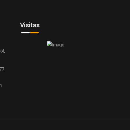
Visitas
ol,
77
m