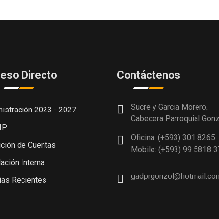
eso Directo
Contáctenos
Sucre y Garcia Morero,
istración 2023 - 2027
Cabecera Parroquial Gonz
IP
Oficina: (+593) 301 8265
ción de Cuentas
Mobile: (+593) 99 5818 3
ación Interna
gadprgonzol@hotmail.co
ias Recientes