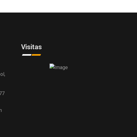
Visitas
ol,
77
m