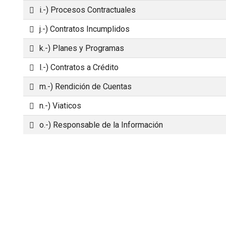
Carpeta
i.-) Procesos Contractuales
n
Carpeta
j.-) Contratos Incumplidos
Carpeta
k.-) Planes y Programas
Carpeta
l.-) Contratos a Crédito
Carpeta
m.-) Rendición de Cuentas
Carpeta
n.-) Viaticos
Carpeta
o.-) Responsable de la Información