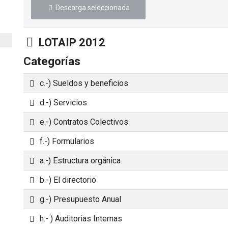
Descarga seleccionada
Carpeta
LOTAIP 2012
Categorías
Carpeta
c.-) Sueldos y beneficios
Carpeta
d.-) Servicios
Carpeta
e.-) Contratos Colectivos
Carpeta
f.-) Formularios
Carpeta
a.-) Estructura orgánica
Carpeta
b.-) El directorio
Carpeta
g.-) Presupuesto Anual
Carpeta
h.- ) Auditorias Internas