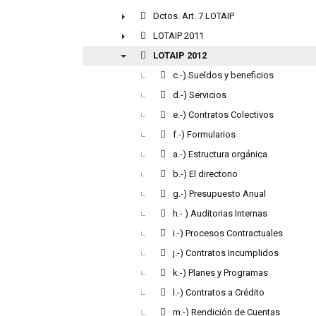
▼
Dctos. Art. 7 LOTAIP
►
LOTAIP 2011
►
LOTAIP 2012
▼
c.-) Sueldos y beneficios
d.-) Servicios
e.-) Contratos Colectivos
f.-) Formularios
a.-) Estructura orgánica
b.-) El directorio
g.-) Presupuesto Anual
h.- ) Auditorias Internas
i.-) Procesos Contractuales
j.-) Contratos Incumplidos
k.-) Planes y Programas
l.-) Contratos a Crédito
m.-) Rendición de Cuentas